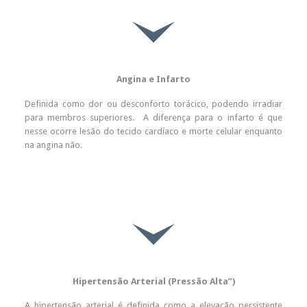

Angina e Infarto
Definida como dor ou desconforto torácico, podendo irradiar
para membros superiores. A diferença para o infarto é que
nesse ocorre lesão do tecido cardíaco e morte celular enquanto
na angina não.

Hipertensão Arterial (Pressão Alta”)
A hipertensão arterial é definida como a elevação persistente